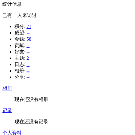
统计信息
已有
--
人来访过
积分:
71
威望:
--
金钱:
58
贡献:
--
好友:
--
主题:
2
日志:
--
相册:
--
分享:
--
相册
现在还没有相册
记录
现在还没有记录
个人资料