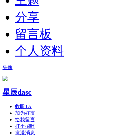
主题
分享
留言板
个人资料
头像
星辰dasc
收听TA
加为好友
给我留言
打个招呼
发送消息