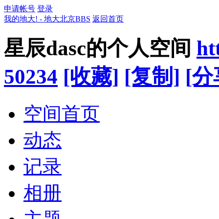
申请帐号
登录
我的地大! - 地大北京BBS
返回首页
星辰dasc的个人空间
ht
50234
[收藏]
[复制]
[分
空间首页
动态
记录
相册