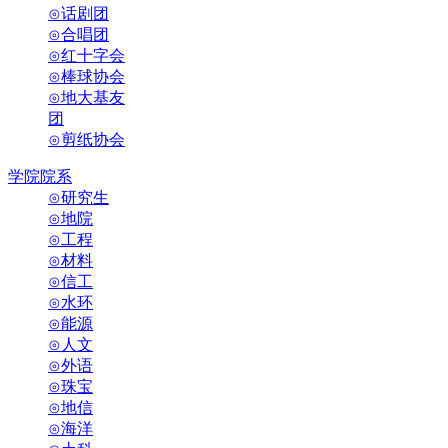
⊙话剧团
⊙合唱团
⊙红十字会
⊙棒球协会
⊙地大基友
团
⊙剪纸协会
学院院系
⊙研究生
⊙地院
⊙工程
⊙材料
⊙信工
⊙水环
⊙能源
⊙人文
⊙外语
⊙珠宝
⊙地信
⊙海洋