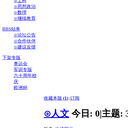
⊙土科
⊙思想政治
⊙数理
⊙继续教育
BBS站务
⊙论坛公告
⊙合作伙伴
⊙建议反馈
下架专版
奥运会
军训专版
六十周年校
庆
欧洲杯
收藏本版
(
1
)
|
订阅
⊙人文
今日:
0
|
主题: