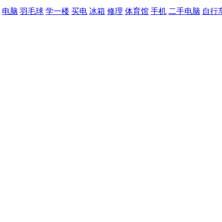
电脑
羽毛球
学一楼
买电
冰箱
修理
体育馆
手机
二手电脑
自行