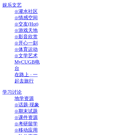
娱乐文艺
⊙灌水社区
⊙情感空间
⊙交友(Hot)
⊙游戏天地
⊙影音欣赏
⊙开心一刻
⊙体育运动
⊙文学艺术
MyCUGB电
台
在路上 · 一
起去旅行
学习讨论
地学资源
⊙话题·现象
⊙期末试题
⊙课件资源
⊙考研留学
⊙移动应用