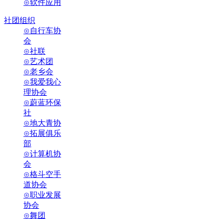
⊙软件应用
社团组织
⊙自行车协
会
⊙社联
⊙艺术团
⊙老乡会
⊙我爱我心
理协会
⊙蔚蓝环保
社
⊙地大青协
⊙拓展俱乐
部
⊙计算机协
会
⊙格斗空手
道协会
⊙职业发展
协会
⊙舞团