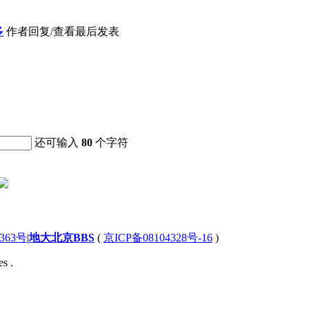
多
作者
回复/查看
最后发表
还可输入
80
个字符
363号
|
地大北京BBS
(
京ICP备08104328号-16
)
s .