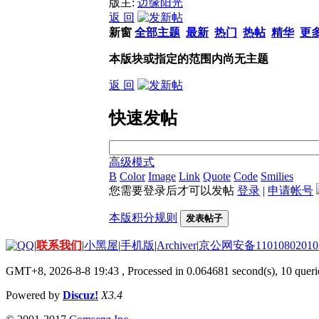
版主:
边缘阳光
返 回
新窗
全部主题
最新
热门
热帖
精华
更
本版块或指定的范围内尚无主题
返 回
快速发帖
高级模式
B
Color
Image
Link
Quote
Code
Smilies
您需要登录后才可以发帖
登录
|
申请帐号
本版积分规则
发表帖子
|
联系我们
|
小黑屋
|
手机版
|
Archiver
|
京公网安备11010802010
GMT+8, 2026-8-8 19:43
, Processed in 0.064681 second(s), 10 querie
Powered by
Discuz!
X3.4