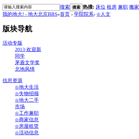
搜索
热搜:
床位
租房
兼职
搬家
搜索
我的地大! - 地大北京BBS
»
首页
›
学院院系
›
⊙人文
版块导航
活动专版
2013·欢迎新
同学
茅盾文学奖
北地风情
信息资源
⊙地大生活
⊙失物招领
⊙地大二手
市场
⊙工作兼职
⊙商家信息
⊙房屋租赁
⊙活动信息