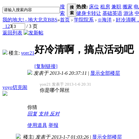
搜
热搜:
床位
租房
兼职
搬家
电
搜
索
索
健身卡转让
基础英语
游泳
我的地大! - 地大北京BBS
»
首页
›
学院院系
›
⊙海洋
›
好冷清啊
1
2
3
/ 3 页
返回列表
好冷清啊，搞点活动吧
楼主:
γorε21
[复制链接]
发表于 2013-1-6 20:37:11
|
显示全部楼层
γorε21 发表于 2013-1-6 20:31
yoyo切克闹
你是哪个屌丝
你猜
回复
支持
反对
使用道具
举报
楼主
|
发表于 2013-1-7 01:03:26
|
显示全部楼层