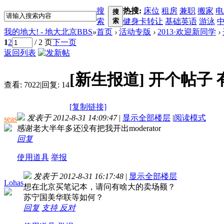
搜
热搜:
床位
租房
兼职
搬家
电
搜
索
索
健身卡转让
基础英语
游泳
我的地大! - 地大北京BBS
»
首页
›
活动专版
›
2013·欢迎新同学
›
1
2
/ 2 页
下一页
返回列表
[新生报道]
开个帖子 
查看:
7022
|
回复:
14
[复制链接]
发表于 2012-8-31 14:09:47
|
显示全部楼层
|
阅读模式
seas
感谢老大半年多还没有把我开出moderator
回复
使用道具
举报
发表于 2012-8-31 16:17:48
|
显示全部楼层
Lohas
想在北京买笔记本，请问有啥大的卖场额？
苏宁国美华联等如何？
回复
支持
反对