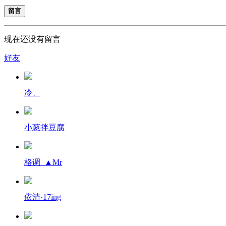
留言
现在还没有留言
好友
冷、
小葱拌豆腐
格调_▲Mr
依清·17ing