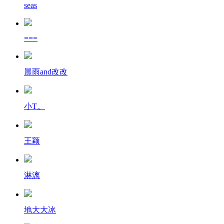
seas
===
晨雨and改改
小T。
王颖
淋漓
地大大冰