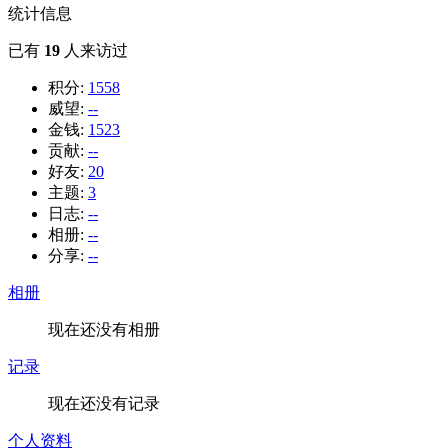
统计信息
已有
19
人来访过
积分:
1558
威望:
--
金钱:
1523
贡献:
--
好友:
20
主题:
3
日志:
--
相册:
--
分享:
--
相册
现在还没有相册
记录
现在还没有记录
个人资料