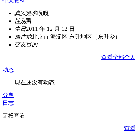
个人资料
真实姓名
嘎嘎
性别
男
生日
2011 年 12 月 12 日
居住地
北京市 海淀区 东升地区（东升乡）
交友目的
......
查看全部个
动态
现在还没有动态
分享
日志
无权查看
查