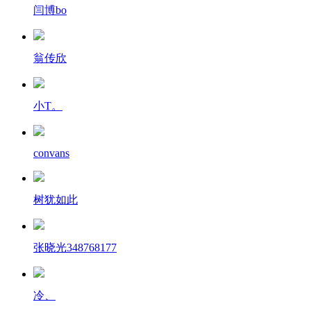
闫博bo
翁传欣
小T。
convans
树犹如此
张晓光348768177
冷、