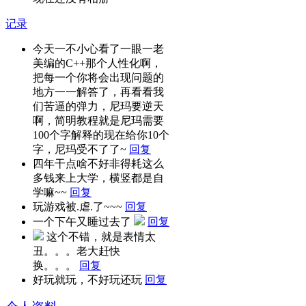
记录
今天一不小心看了一眼一老
美编的C++那个人性化啊，
把每一个你将会出现问题的
地方一一解答了，再看看我
们苦逼的弹力，尼玛要逆天
啊，简明教程就是尼玛需要
100个字解释的现在给你10个
字，尼玛受不了了~
回复
四年干点啥不好非得耗这么
多钱来上大学，横竖都是自
学嘛~~
回复
玩游戏被.虐.了~~~
回复
一个下午又睡过去了
回复
这个不错，就是表情太
丑。。。老大赶快
换。。。
回复
好玩就玩，不好玩还玩
回复