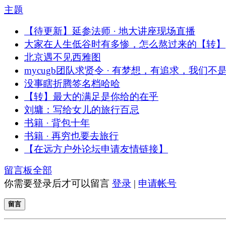
主题
【待更新】延参法师 · 地大讲座现场直播
大家在人生低谷时有多惨，怎么熬过来的【转】
北京遇不见西雅图
mycugb团队求贤令 · 有梦想，有追求，我们不
没事瞎折腾签名档哈哈
【转】最大的满足是你给的在乎
刘墉：写给女儿的旅行百忌
书籍 · 背包十年
书籍 · 再穷也要去旅行
【在远方户外论坛申请友情链接】
留言板
全部
你需要登录后才可以留言
登录
|
申请帐号
留言