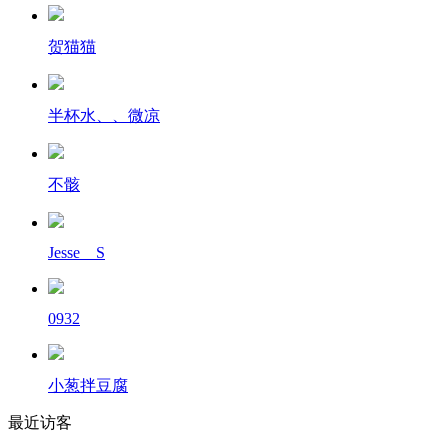
贺猫猫
半杯水、、微凉
不骸
Jesse__S
0932
小葱拌豆腐
最近访客