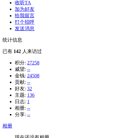
收听TA
加为好友
给我留言
打个招呼
发送消息
统计信息
已有
142
人来访过
积分:
27258
威望:
--
金钱:
24508
贡献:
--
好友:
32
主题:
136
日志:
1
相册:
--
分享:
--
相册
现在还没有相册