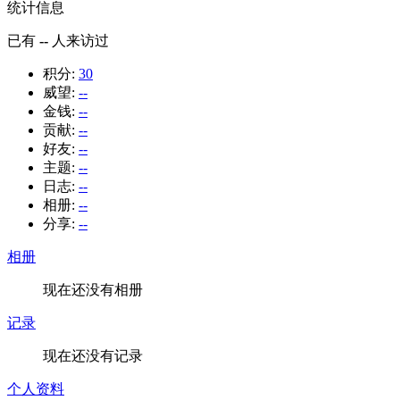
统计信息
已有
--
人来访过
积分:
30
威望:
--
金钱:
--
贡献:
--
好友:
--
主题:
--
日志:
--
相册:
--
分享:
--
相册
现在还没有相册
记录
现在还没有记录
个人资料