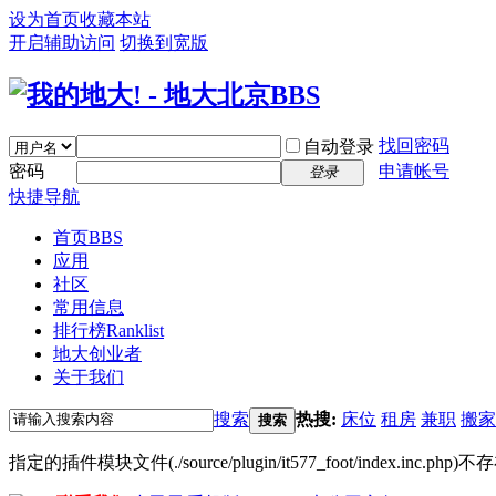
设为首页
收藏本站
开启辅助访问
切换到宽版
找回密码
自动登录
密码
申请帐号
登录
快捷导航
首页
BBS
应用
社区
常用信息
排行榜
Ranklist
地大创业者
关于我们
搜索
热搜:
床位
租房
兼职
搬家
搜索
指定的插件模块文件(./source/plugin/it577_foot/inde