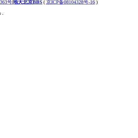
363号
|
地大北京BBS
(
京ICP备08104328号-16
)
 .