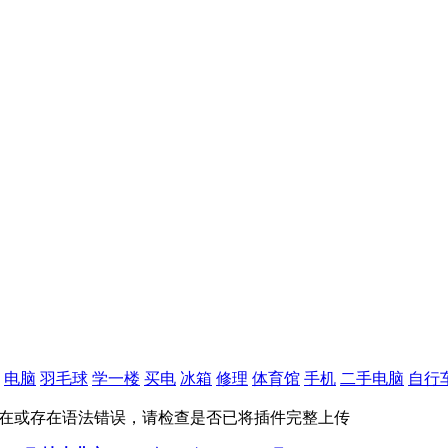
电脑
羽毛球
学一楼
买电
冰箱
修理
体育馆
手机
二手电脑
自行
x.inc.php)不存在或存在语法错误，请检查是否已将插件完整上传