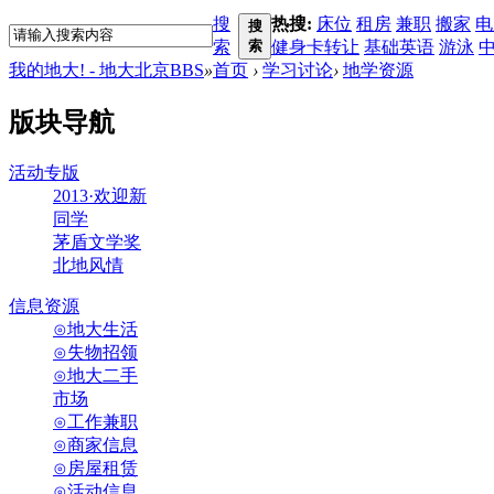
搜
热搜:
床位
租房
兼职
搬家
电
搜
索
索
健身卡转让
基础英语
游泳
我的地大! - 地大北京BBS
»
首页
›
学习讨论
›
地学资源
版块导航
活动专版
2013·欢迎新
同学
茅盾文学奖
北地风情
信息资源
⊙地大生活
⊙失物招领
⊙地大二手
市场
⊙工作兼职
⊙商家信息
⊙房屋租赁
⊙活动信息