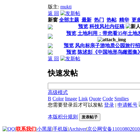
版主:
mukti
返 回
新窗
全部主题
最新
热门
热帖
精华
更
预览
科技风社内征稿
预览
土地利用：带您看35年土地
预览
风向标亲子游地质公园旅行招
预览
陈述彭《中国地形鸟瞰图集》1
返 回
快速发帖
高级模式
B
Color
Image
Link
Quote
Code
Smilies
您需要登录后才可以发帖
登录
|
申请帐号
本版积分规则
发表帖子
|
联系我们
|
小黑屋
|
手机版
|
Archiver
|
京公网安备11010802010