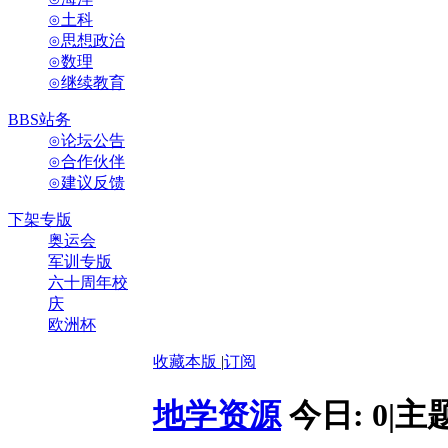
⊙土科
⊙思想政治
⊙数理
⊙继续教育
BBS站务
⊙论坛公告
⊙合作伙伴
⊙建议反馈
下架专版
奥运会
军训专版
六十周年校
庆
欧洲杯
收藏本版
|
订阅
地学资源
今日:
0
|
主