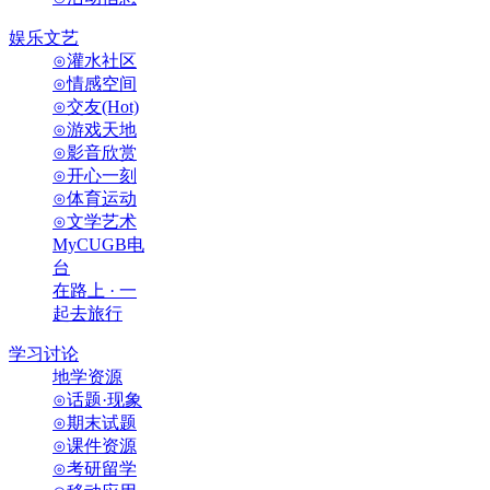
娱乐文艺
⊙灌水社区
⊙情感空间
⊙交友(Hot)
⊙游戏天地
⊙影音欣赏
⊙开心一刻
⊙体育运动
⊙文学艺术
MyCUGB电
台
在路上 · 一
起去旅行
学习讨论
地学资源
⊙话题·现象
⊙期末试题
⊙课件资源
⊙考研留学