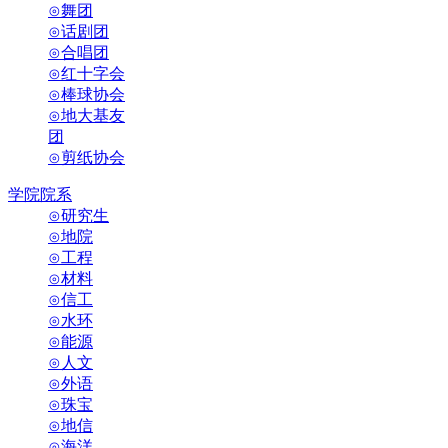
⊙舞团
⊙话剧团
⊙合唱团
⊙红十字会
⊙棒球协会
⊙地大基友
团
⊙剪纸协会
学院院系
⊙研究生
⊙地院
⊙工程
⊙材料
⊙信工
⊙水环
⊙能源
⊙人文
⊙外语
⊙珠宝
⊙地信
⊙海洋