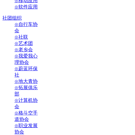
⊙移动应用
⊙软件应用
社团组织
⊙自行车协
会
⊙社联
⊙艺术团
⊙老乡会
⊙我爱我心
理协会
⊙蔚蓝环保
社
⊙地大青协
⊙拓展俱乐
部
⊙计算机协
会
⊙格斗空手
道协会
⊙职业发展
协会