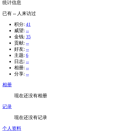
统计信息
已有
--
人来访过
积分:
41
威望:
--
金钱:
35
贡献:
--
好友:
--
主题:
6
日志:
--
相册:
--
分享:
--
相册
现在还没有相册
记录
现在还没有记录
个人资料