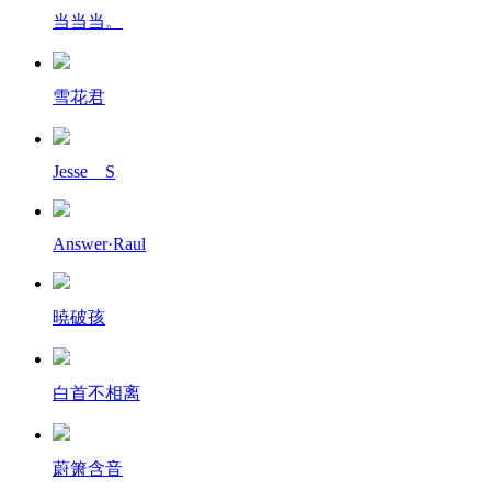
当当当。
雪花君
Jesse__S
Answer·Raul
暁破孩
白首不相离
蔚箫含音