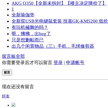
AKG Q350【全新未拆封】【楼主决定降价了】
1
全新瑜伽垫
全新双USB光电键鼠套装 技嘉GK-KM5200 低
有玩机械舞的吗？
呃，狒狒，出bug了
只是想删帖而已
出几个闲置物品（三）手机，毛球修剪器
留言板
全部
你需要登录后才可以留言
登录
|
申请帐号
留言
现在还没有留言
好友