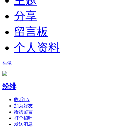
主题
分享
留言板
个人资料
头像
纷绯
收听TA
加为好友
给我留言
打个招呼
发送消息