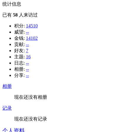
统计信息
已有
58
人来访过
积分:
14510
威望:
--
金钱:
14102
贡献:
--
好友:
7
主题:
16
日志:
--
相册:
--
分享:
--
相册
现在还没有相册
记录
现在还没有记录
个人资料