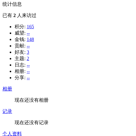
统计信息
已有
2
人来访过
积分:
165
威望:
--
金钱:
148
贡献:
--
好友:
3
主题:
2
日志:
--
相册:
--
分享:
--
相册
现在还没有相册
记录
现在还没有记录
个人资料