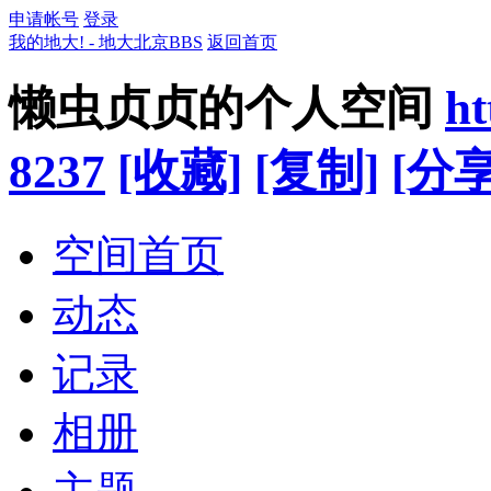
申请帐号
登录
我的地大! - 地大北京BBS
返回首页
懒虫贞贞的个人空间
ht
8237
[收藏]
[复制]
[分享
空间首页
动态
记录
相册