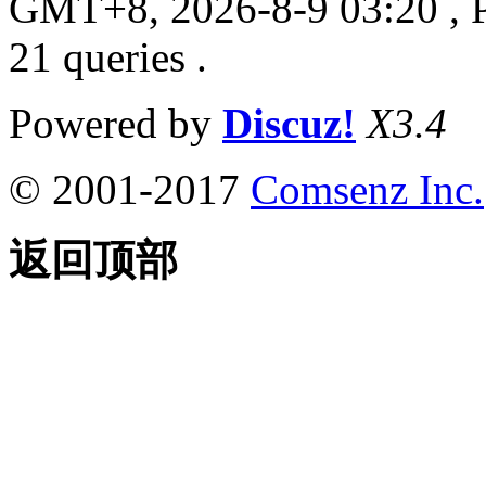
GMT+8, 2026-8-9 03:20
, 
21 queries .
Powered by
Discuz!
X3.4
© 2001-2017
Comsenz Inc.
返回顶部