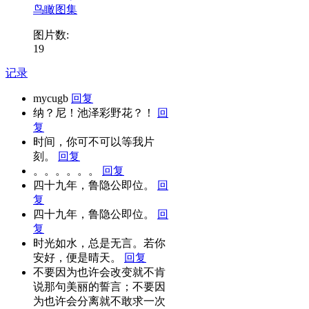
鸟瞰图集
图片数:
19
记录
mycugb
回复
纳？尼！池泽彩野花？！
回
复
时间，你可不可以等我片
刻。
回复
。。。。。。
回复
四十九年，鲁隐公即位。
回
复
四十九年，鲁隐公即位。
回
复
时光如水，总是无言。若你
安好，便是晴天。
回复
不要因为也许会改变就不肯
说那句美丽的誓言；不要因
为也许会分离就不敢求一次