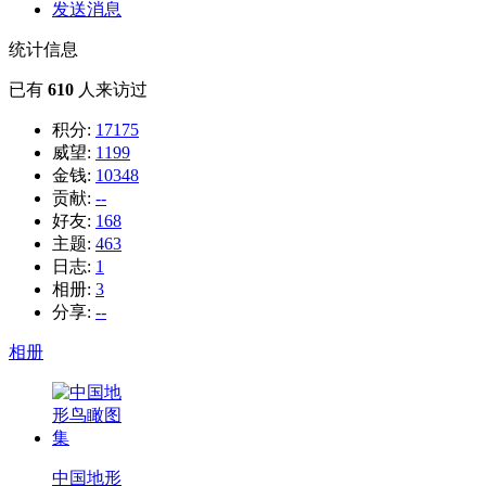
发送消息
统计信息
已有
610
人来访过
积分:
17175
威望:
1199
金钱:
10348
贡献:
--
好友:
168
主题:
463
日志:
1
相册:
3
分享:
--
相册
中国地形