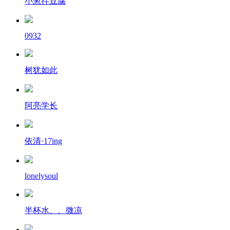
小葱拌豆腐
0932
树犹如此
阿亮学长
依清·17ing
lonelysoul
半杯水、、微凉