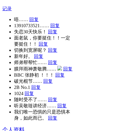
记录
唔……
回复
13910733521……
回复
失恋30天快乐！
回复
面老鼠，你要挺住！！一定
要挺住！！
回复
切换到宽屏呢？
回复
新年好。
回复
师弟帮帮忙……
回复
膜拜雨神萧敬腾……
回复
BBC 张静初 ！！！
回复
破光棍节……
回复
2B No.1
回复
1024
回复
随时受不了……
回复
听吴敬琏讲经济……
回复
我们唯一恐惧的只是恐惧本
身，如此而已。
回复
个人资料