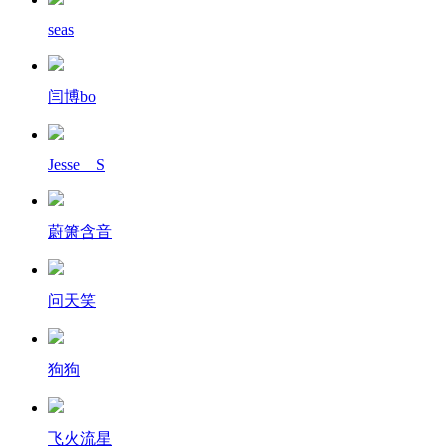
seas
闫博bo
Jesse__S
蔚箫含音
问天笑
狗狗
飞火流星