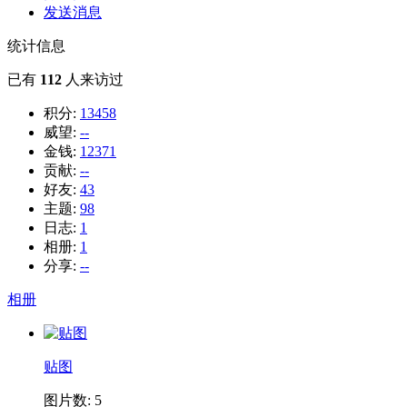
发送消息
统计信息
已有
112
人来访过
积分:
13458
威望:
--
金钱:
12371
贡献:
--
好友:
43
主题:
98
日志:
1
相册:
1
分享:
--
相册
贴图
图片数: 5