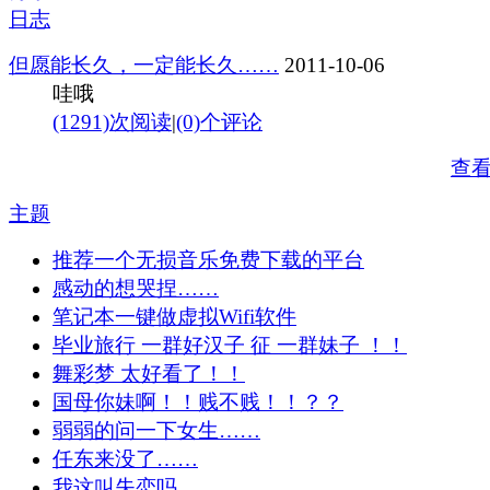
日志
但愿能长久，一定能长久……
2011-10-06
哇哦
(1291)次阅读
|
(0)个评论
查
主题
推荐一个无损音乐免费下载的平台
感动的想哭捏……
笔记本一键做虚拟Wifi软件
毕业旅行 一群好汉子 征 一群妹子 ！！
舞彩梦 太好看了！！
国母你妹啊！！贱不贱！！？？
弱弱的问一下女生……
任东来没了……
我这叫失恋吗……