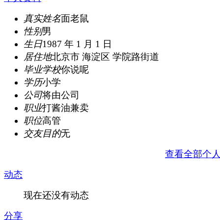
真实姓名
面老鼠
性别
男
生日
1987 年 1 月 1 日
居住地
北京市 海淀区 学院路街道
毕业学校
你说呢
学历
小学
公司
将由公司
职业
打酱油兼卖
职位
高管
交友目的
无
查看全部个
动态
现在还没有动态
分享